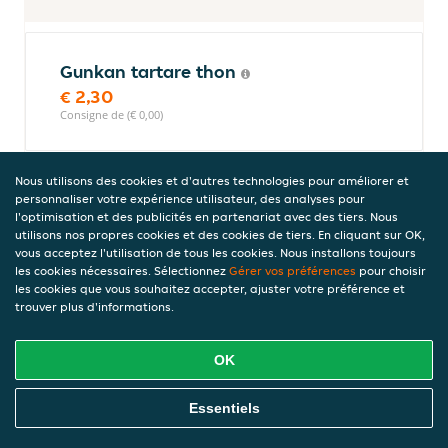
Gunkan tartare thon
€ 2,30
Consigne de (€ 0,00)
Nous utilisons des cookies et d'autres technologies pour améliorer et
Gunkan ikura (oeufs de saumon)
personnaliser votre expérience utilisateur, des analyses pour
l'optimisation et des publicités en partenariat avec des tiers. Nous
€ 2,30
utilisons nos propres cookies et des cookies de tiers. En cliquant sur OK,
Consigne de (€ 0,00)
vous acceptez l'utilisation de tous les cookies. Nous installons toujours
les cookies nécessaires. Sélectionnez
Gérer vos préférences
pour choisir
les cookies que vous souhaitez accepter, ajuster votre préférence et
trouver plus d'informations.
Gunkan masago
€ 2,10
OK
Consigne de (€ 0,00)
Commandez En Ligne
Essentiels